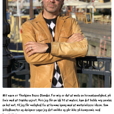
Mit navn er Thorbjørn Bosse Olander. For mig er det at male en livsnødvendighed, på
linie med at trække vejret. Hvis jeg får en idé til et maleri, kan det holde mig søvnløs
en hel nat, til jeg får mulighed for at komme igang med at materialisere ideen. Som
billedkunster og designer søger jeg det unikke og går ikke på kompromis med